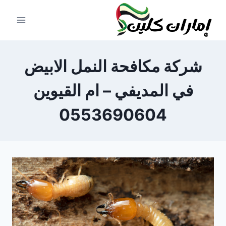
لتجاوز
لى
لمحتوى
شركة مكافحة النمل الابيض
في المديفي – ام القيوين
0553690604