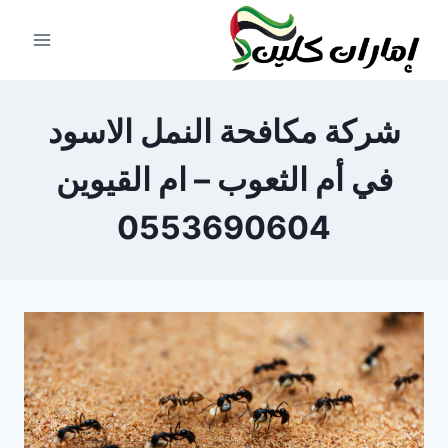
لتجاوز
لى
لمحتوى
شركة مكافحة النمل الاسود
في أم الثعوب – ام القيوين
0553690604