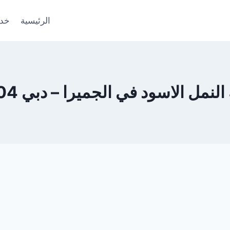
الرئيسية
خدم
ل الاسود في الجميرا – دبي 0553690604