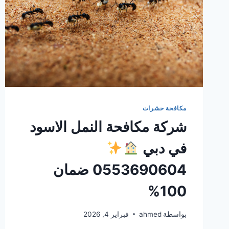
مكافحة حشرات
شركة مكافحة النمل الاسود
في دبي
0553690604 ضمان
100%
بواسطة
ahmed
فبراير 4, 2026