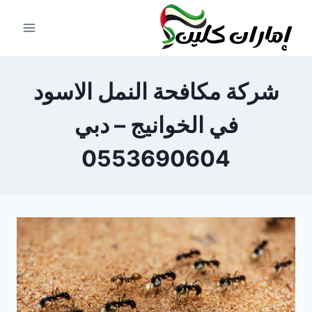
لتجاوز
لى
لمحتوى
شركة مكافحة النمل الاسود
في الخوانيج – دبي
0553690604