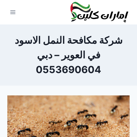
لتجاوز
لى
لمحتوى
شركة مكافحة النمل الاسود
في العوير – دبي
0553690604