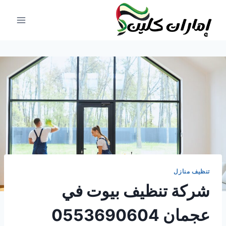
لتجاوز
لى
لمحتوى
تنظيف منازل
شركة تنظيف بيوت في
عجمان 0553690604