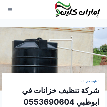
لتجاوز
لى
لمحتوى
تنظيف خزانات
شركة تنظيف خزانات في
ابوظبي 0553690604