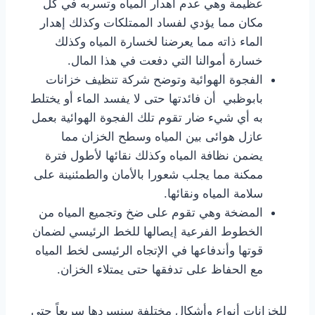
عظيمة وهي عدم أهدار المياه وتسربه في كل
مكان مما يؤدي لفساد الممتلكات وكذلك إهدار
الماء ذاته مما يعرضنا لخسارة المياه وكذلك
خسارة أموالنا التي دفعت في هذا المال.
الفجوة الهوائية وتوضح شركة تنظيف خزانات
بابوظبي أن فائدتها حتى لا يفسد الماء أو يختلط
به أي شيء ضار تقوم تلك الفجوة الهوائية بعمل
عازل هوائى بين المياه وسطح الخزان مما
يضمن نظافة المياه وكذلك نقائها لأطول فترة
ممكنة مما يجلب شعورا بالأمان والطمئنينة على
سلامة المياه ونقائها.
المضخة وهي تقوم على ضخ وتجميع المياه من
الخطوط الفرعية إيصالها للخط الرئيسي لضمان
قوتها وأندفاعها في الإتجاه الرئيسى لخط المياه
مع الحفاظ على تدفقها حتى يمتلاء الخزان.
للخزانات أنواع وأشكال مختلفة سنسردها سريعاً حتى