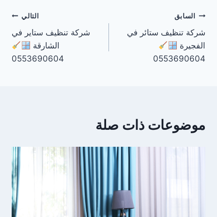
تصفّح
السابق
التالي
شركة تنظيف ستائر في
شركة تنظيف ستاير في
المقالات
الفجيرة
الشارقة
0553690604
0553690604
موضوعات ذات صلة