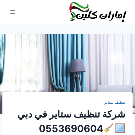
لتجاوز
لى
لمحتوى
تنظيف ستائر
شركة تنظيف ستاير في دبي
0553690604