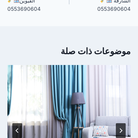
الشارقة
القيوين
0553690604
0553690604
موضوعات ذات صلة