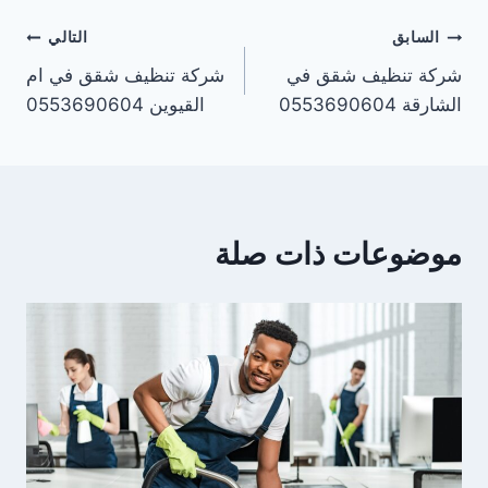
تصفّح
السابق
التالي
شركة تنظيف شقق في
شركة تنظيف شقق في ام
المقالات
الشارقة 0553690604
القيوين 0553690604
موضوعات ذات صلة