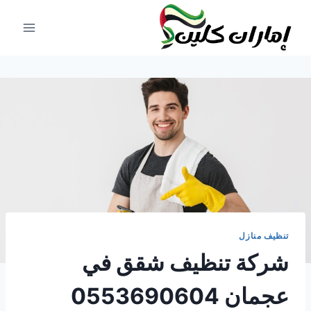
لتجاوز
لى
لمحتوى
تنظيف منازل
شركة تنظيف شقق في
عجمان 0553690604