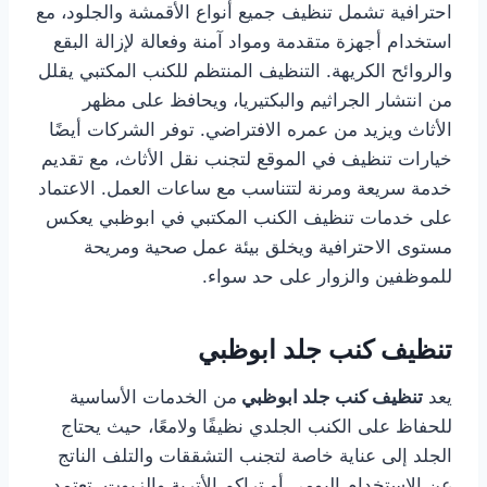
احترافية تشمل تنظيف جميع أنواع الأقمشة والجلود، مع
استخدام أجهزة متقدمة ومواد آمنة وفعالة لإزالة البقع
والروائح الكريهة. التنظيف المنتظم للكنب المكتبي يقلل
من انتشار الجراثيم والبكتيريا، ويحافظ على مظهر
الأثاث ويزيد من عمره الافتراضي. توفر الشركات أيضًا
خيارات تنظيف في الموقع لتجنب نقل الأثاث، مع تقديم
خدمة سريعة ومرنة لتتناسب مع ساعات العمل. الاعتماد
على خدمات تنظيف الكنب المكتبي في ابوظبي يعكس
مستوى الاحترافية ويخلق بيئة عمل صحية ومريحة
للموظفين والزوار على حد سواء.
تنظيف كنب جلد ابوظبي
يعد
تنظيف كنب جلد ابوظبي
من الخدمات الأساسية
للحفاظ على الكنب الجلدي نظيفًا ولامعًا، حيث يحتاج
الجلد إلى عناية خاصة لتجنب التشققات والتلف الناتج
عن الاستخدام اليومي أو تراكم الأتربة والزيوت. تعتمد