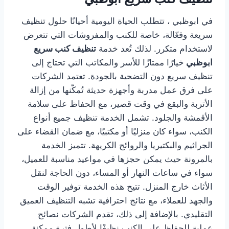
في ابوظبي ، تتطلب الحياة اليومية أحيانًا حلول تنظيف
سريعة وفعّالة، خاصة للكنب والمفروشات التي تتعرض
لاستخدام متكرر. لذلك تُعد خدمة
تنظيف كنب سريع
ابوظبي
خيارًا ممتازًا للأسر والمكاتب التي تحتاج إلى
تنظيف سريع دون التضحية بالجودة. تعتمد الشركات
على فرق عمل مدربة وأجهزة حديثة تُمكّنها من إزالة
الأتربة والبقع في وقت قصير، مع الحفاظ على سلامة
الأقمشة والجلود. تشمل الخدمة تنظيف جميع أنواع
الكنب، سواء كان منزليًا أو مكتبيًا، مع ضمان القضاء على
الجراثيم والبكتيريا والروائح الكريهة. تتميز الخدمة
بالمرونة حيث يمكن حجزها في مواعيد مناسبة للعميل،
سواء في ساعات النهار أو المساء، دون الحاجة لنقل
الأثاث خارج المنزل. تتيح هذه الخدمة توفير الوقت
والجهد للعملاء، مع نتائج احترافية تشبه التنظيف العميق
التقليدي. بالإضافة إلى ذلك، تقدم الشركات نصائح
عملية للحفاظ على الكنب نظيفًا لأطول فترة ممكنة،