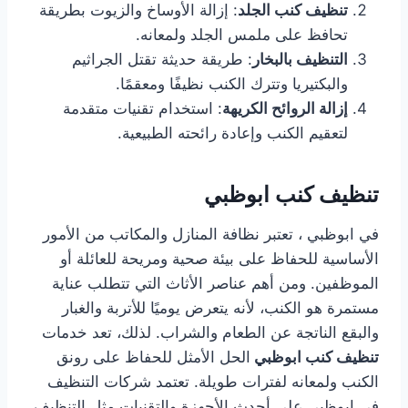
تنظيف كنب الجلد
: إزالة الأوساخ والزيوت بطريقة
تحافظ على ملمس الجلد ولمعانه.
التنظيف بالبخار
: طريقة حديثة تقتل الجراثيم
والبكتيريا وتترك الكنب نظيفًا ومعقمًا.
إزالة الروائح الكريهة
: استخدام تقنيات متقدمة
لتعقيم الكنب وإعادة رائحته الطبيعية.
تنظيف كنب ابوظبي
في ابوظبي ، تعتبر نظافة المنازل والمكاتب من الأمور
الأساسية للحفاظ على بيئة صحية ومريحة للعائلة أو
الموظفين. ومن أهم عناصر الأثاث التي تتطلب عناية
مستمرة هو الكنب، لأنه يتعرض يوميًا للأتربة والغبار
والبقع الناتجة عن الطعام والشراب. لذلك، تعد خدمات
تنظيف كنب ابوظبي
الحل الأمثل للحفاظ على رونق
الكنب ولمعانه لفترات طويلة. تعتمد شركات التنظيف
في ابوظبي على أحدث الأجهزة والتقنيات مثل التنظيف