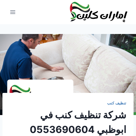
لتجاوز
لى
لمحتوى
تنظيف كنب
شركة تنظيف كنب في
ابوظبي 0553690604