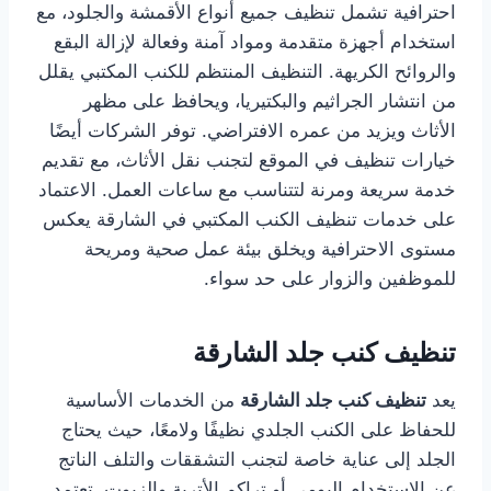
احترافية تشمل تنظيف جميع أنواع الأقمشة والجلود، مع
استخدام أجهزة متقدمة ومواد آمنة وفعالة لإزالة البقع
والروائح الكريهة. التنظيف المنتظم للكنب المكتبي يقلل
من انتشار الجراثيم والبكتيريا، ويحافظ على مظهر
الأثاث ويزيد من عمره الافتراضي. توفر الشركات أيضًا
خيارات تنظيف في الموقع لتجنب نقل الأثاث، مع تقديم
خدمة سريعة ومرنة لتتناسب مع ساعات العمل. الاعتماد
على خدمات تنظيف الكنب المكتبي في الشارقة يعكس
مستوى الاحترافية ويخلق بيئة عمل صحية ومريحة
للموظفين والزوار على حد سواء.
تنظيف كنب جلد الشارقة
يعد
تنظيف كنب جلد الشارقة
من الخدمات الأساسية
للحفاظ على الكنب الجلدي نظيفًا ولامعًا، حيث يحتاج
الجلد إلى عناية خاصة لتجنب التشققات والتلف الناتج
عن الاستخدام اليومي أو تراكم الأتربة والزيوت. تعتمد