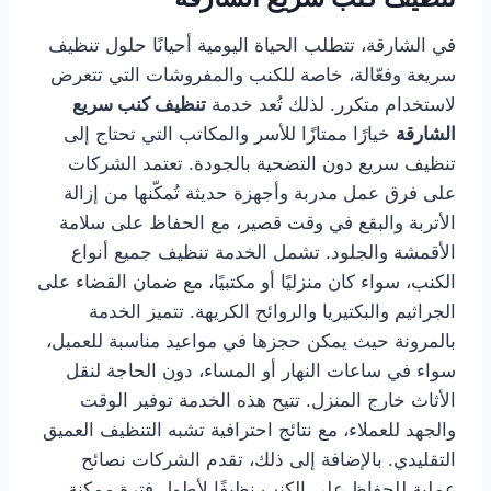
في الشارقة، تتطلب الحياة اليومية أحيانًا حلول تنظيف
سريعة وفعّالة، خاصة للكنب والمفروشات التي تتعرض
لاستخدام متكرر. لذلك تُعد خدمة
تنظيف كنب سريع
الشارقة
خيارًا ممتازًا للأسر والمكاتب التي تحتاج إلى
تنظيف سريع دون التضحية بالجودة. تعتمد الشركات
على فرق عمل مدربة وأجهزة حديثة تُمكّنها من إزالة
الأتربة والبقع في وقت قصير، مع الحفاظ على سلامة
الأقمشة والجلود. تشمل الخدمة تنظيف جميع أنواع
الكنب، سواء كان منزليًا أو مكتبيًا، مع ضمان القضاء على
الجراثيم والبكتيريا والروائح الكريهة. تتميز الخدمة
بالمرونة حيث يمكن حجزها في مواعيد مناسبة للعميل،
سواء في ساعات النهار أو المساء، دون الحاجة لنقل
الأثاث خارج المنزل. تتيح هذه الخدمة توفير الوقت
والجهد للعملاء، مع نتائج احترافية تشبه التنظيف العميق
التقليدي. بالإضافة إلى ذلك، تقدم الشركات نصائح
عملية للحفاظ على الكنب نظيفًا لأطول فترة ممكنة،