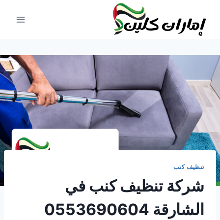
لتجاوز
لى
لمحتوى
تنظيف كنب
شركة تنظيف كنب في
الشارقة 0553690604