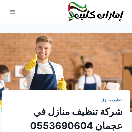
لتجاوز
لى
لمحتوى
تنظيف منازل
شركة تنظيف منازل في
عجمان 0553690604