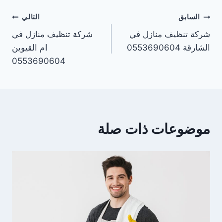
تصفّح
السابق
التالي
شركة تنظيف منازل في
شركة تنظيف منازل في
المقالات
الشارقة 0553690604
ام القيوين
0553690604
موضوعات ذات صلة