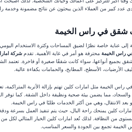
قتًا أكبر للتركيز على أعمالك وحياتك الشخصية. لذلك أصبحت ا
 عدد كبير من العملاء الذين يبحثون عن نتائج مضمونة وخدمة راق
 شقق في راس الخيمة
 إلى عناية خاصة نظرًا لضيق المساحات وكثرة الاستخدام اليومي، 
 راس الخيمة
محترفة هو أمر في غاية الأهمية. تقدم
شركة امارا
 بجميع أنواعها، سواء كانت شققًا صغيرة أو فاخرة. تعتمد الش
ف الأرضيات، الأسطح، المطابخ، والحمامات بكفاءة عالية.
اس الخيمة مثل امارات كلين تهتم بإزالة الأتربة المتراكمة، تع
السجاد، مما يضمن بيئة صحية ونظيفة داخل الشقة. كما توفر ا
بعد الانتقال، وهي من أكثر الخدمات طلبًا في راس الخيمة.
مارات كلين يمنحك راحة البال، حيث يتم تنفيذ العمل بسرعة ودقة
وى من النظافة. لذلك تُعد امارات كلين الخيار المثالي لكل م
لخيمة تجمع بين الجودة والسعر المناسب.