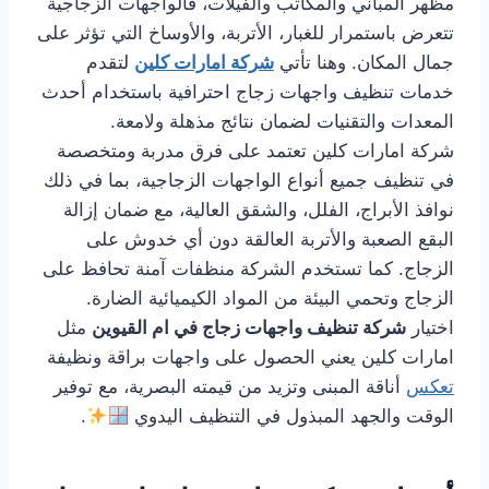
مظهر المباني والمكاتب والفيلات، فالواجهات الزجاجية
تتعرض باستمرار للغبار، الأتربة، والأوساخ التي تؤثر على
جمال المكان. وهنا تأتي
شركة امارات كلين
لتقدم
خدمات تنظيف واجهات زجاج احترافية باستخدام أحدث
المعدات والتقنيات لضمان نتائج مذهلة ولامعة.
شركة امارات كلين تعتمد على فرق مدربة ومتخصصة
في تنظيف جميع أنواع الواجهات الزجاجية، بما في ذلك
نوافذ الأبراج، الفلل، والشقق العالية، مع ضمان إزالة
البقع الصعبة والأتربة العالقة دون أي خدوش على
الزجاج. كما تستخدم الشركة منظفات آمنة تحافظ على
الزجاج وتحمي البيئة من المواد الكيميائية الضارة.
اختيار
شركة تنظيف واجهات زجاج في ام القيوين
مثل
امارات كلين يعني الحصول على واجهات براقة ونظيفة
تعكس
أناقة المبنى وتزيد من قيمته البصرية، مع توفير
الوقت والجهد المبذول في التنظيف اليدوي
.