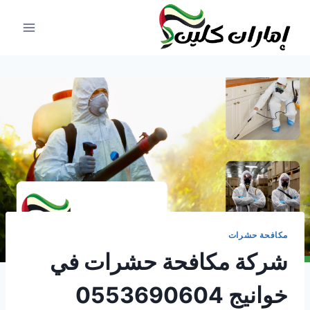
لتجاوز
لى
لمحتوى
مكافحة حشرات
شركة مكافحة حشرات في
خوانيج 0553690604