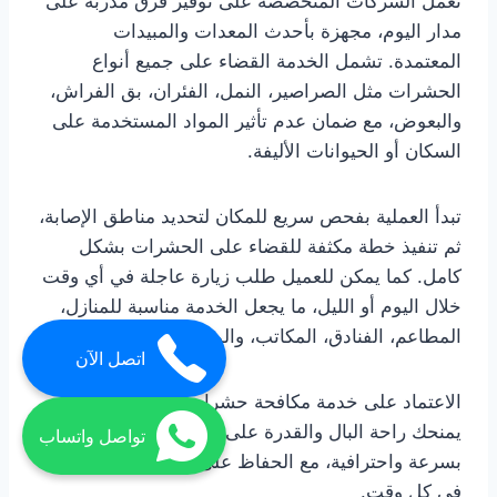
تعمل الشركات المتخصصة على توفير فرق مدربة على
مدار اليوم، مجهزة بأحدث المعدات والمبيدات
المعتمدة. تشمل الخدمة القضاء على جميع أنواع
الحشرات مثل الصراصير، النمل، الفئران، بق الفراش،
والبعوض، مع ضمان عدم تأثير المواد المستخدمة على
السكان أو الحيوانات الأليفة.
تبدأ العملية بفحص سريع للمكان لتحديد مناطق الإصابة،
ثم تنفيذ خطة مكثفة للقضاء على الحشرات بشكل
كامل. كما يمكن للعميل طلب زيارة عاجلة في أي وقت
خلال اليوم أو الليل، ما يجعل الخدمة مناسبة للمنازل،
المطاعم، الفنادق، المكاتب، والمستودعات.
اتصل الآن
الاعتماد على خدمة مكافحة حشرات 24 ساعة خوانيج
يمنحك راحة البال والقدرة على حل أي مشكلة طارئة
تواصل واتساب
بسرعة واحترافية، مع الحفاظ على بيئة صحية ونظيفة
في كل وقت.