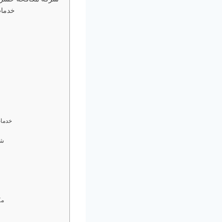
خدما
خدمات
شر
مك