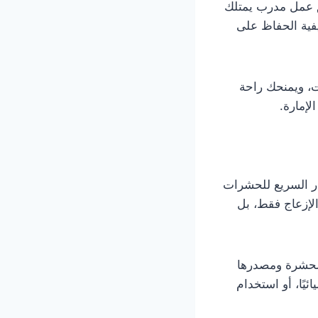
يق عمل مدرب يمتلك
يفية الحفاظ على
، ويمنحك راحة
إمارة.
ار السريع للحشرات
الإزعاج فقط، بل
لحشرة ومصدرها
يًا، أو استخدام