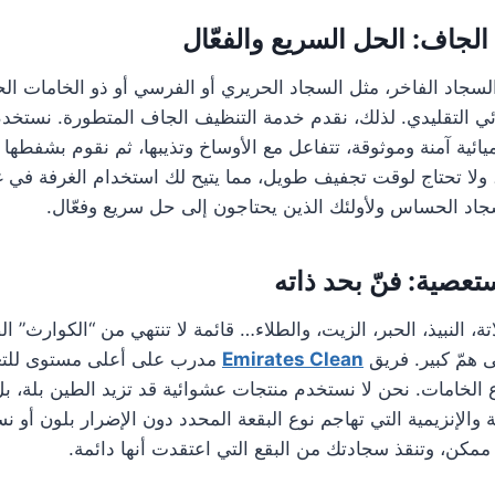
لجاف: الحل السريع والفعّال
لسجاد الفاخر، مثل السجاد الحريري أو الفرسي أو ذو الخامات ال
ئي التقليدي. لذلك، نقدم خدمة التنظيف الجاف المتطورة. نستخدم
ائية آمنة وموثوقة، تتفاعل مع الأوساخ وتذيبها، ثم نقوم بشفطها
 ولا تحتاج لوقت تجفيف طويل، مما يتيح لك استخدام الغرفة في 
لسجاد الحساس ولأولئك الذين يحتاجون إلى حل سريع وفعّال.
ستعصية: فنّ بحد ذاته
ة، النبيذ، الحبر، الزيت، والطلاء… قائمة لا تنتهي من “الكوارث” ا
ى همّ كبير. فريق
Emirates Clean
مدرب على أعلى مستوى للتعا
 الخامات. نحن لا نستخدم منتجات عشوائية قد تزيد الطين بلة، بل
لإنزيمية التي تهاجم نوع البقعة المحدد دون الإضرار بلون أو نس
ممكن، وتنقذ سجادتك من البقع التي اعتقدت أنها دائمة.