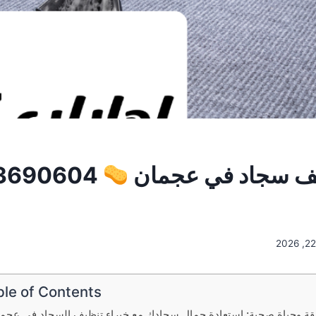
ف سجاد في عجمان
0553690604
ble of Contents
يقة وحياة صحية: استعادة جمال سجادك مع خبراء تنظيف السجاد في عجم