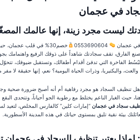
جاد في عجمان
ك ليست مجرد زينة، إنها عالمك المصغّ
في عجمان
0553690604
خصم30% في قلب عجمان، حي
تُصنع الفارق، تقف سجادتك شاهداً على ذوقك الرفيع واهتمامك بجو
البُسُط الفاخرة التي تدفئ أقدام أطفالك، وتستقبل ضيوفك، تتحوّل
لعث، والبكتيريا، وذرات الحياة اليومية؟ نعم، إنها حقيقة لا مفر من
هل تنظيف السجاد هو مجرد رفاهية أم أنه أصبح ضرورة صحية وجما
هنا، حيث الغبار الناعم يختلط مع رطوبة الجو أحياناً، وتتحدى البق
ظيف سجاد في عجمان
“إمارات كلين” كالفارس المخلص، لتعيد لس
ائلتك بيئة نقية تليق بمستوى حياتك في هذه المدينة الأسطورية.
 لماذا يعتبر تنظيف السجاد في عجمان تحد