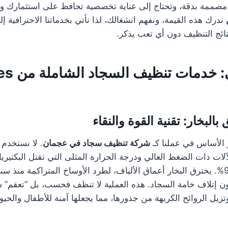
مصممة بدقة، وتحتاج إلى عناية تخصصية تحافظ على استثمارك وت
ندرك هذه القيمة، ونفهم انشغالك، لذا نأتي بخدماتنا الاحترافية إل
ئج التنظيف دون أي تعب يذكر.
ي: خدمات تنظيف السجاد الشاملة من
es
بالبخار: تقنية القوة والنقاء
 الأساس في عملنا كـ
شركة تنظيف سجاد في عجمان
. لا نستخدم 
ات ذات الضغط العالي ودرجة الحرارة المثلى التي تقتل البكتيريا 
بنسبة تصل إلى 99.9%. يخترق البخار أعماق الألياف، لطرد الأوساخ المتراكمة منذ 
إتلاف خامة السجاد. هذه العملية لا تنظف فحسب، بل “تعقم” سج
زيل الروائح الكريهة من جذورها، مما يجعلها آمنة للأطفال والحيو