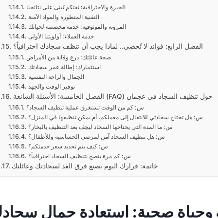
الخبرة والاحترافية: ثقتكم تُبنى على نتائجنا
التقنية المتطورة والمواد الآمنة
المرونة والموثوقية: خدمة مخصصة لحياتك
خدمة العملاء: أولويتنا الأولى
الفصل الرابع: فوائد لا تُحصى.. لماذا يجب أن تنظف سجادك احترافياً؟
صحة عائلتك: درع وقاية من الأمراض
استثمارك: إطالة عمر سجادتك
الجمال والراحة النفسية
توفير الوقت والجهد
الفصل الخامسة: الأسئلة الشائعة (FAQ) حول تنظيف السجاد في عجمان
س: كم من الوقت تستغرق عملية تنظيف السجاد؟
س: هل تحتاج سجادتي للانتقال إلى معملكم، أم يمكن تنظيفها في المنزل؟
س: ما المدة التي يحتاجها السجاد ليجف بعد التنظيف بالبخار؟
س: هل تنظيف السجاد آمن لمرضى الحساسية وللأطفال؟
س: كيف يتم تحديد سعر خدمتكم؟
س: كم مرة ينصح بتنظيف السجاد احترافياً؟
خاتمة: قرارك اليوم يصنع فرق الغد لسجادتك وعائلتك
ة وحياة صحية: استعادة جمال سجادك