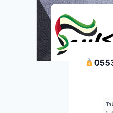
Ta
ان