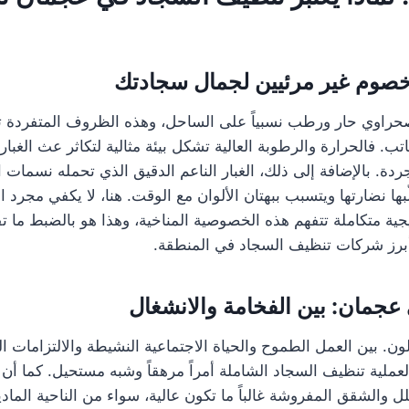
: خصوم غير مرئيين لجمال سجادتك
صحراوي حار ورطب نسبياً على الساحل، وهذه الظروف المتفردة 
تب. فالحرارة والرطوبة العالية تشكل بيئة مثالية لتكاثر عث الغبار
ردة. بالإضافة إلى ذلك، الغبار الناعم الدقيق الذي تحمله نسمات 
بها نضارتها ويتسبب ببهتان الألوان مع الوقت. هنا، لا يكفي مجرد
يجية متكاملة تتفهم هذه الخصوصية المناخية، وهذا هو بالضبط ما 
رز شركات تنظيف السجاد في المنطقة.
عجمان: بين الفخامة والانشغال
 بين العمل الطموح والحياة الاجتماعية النشيطة والالتزامات الع
لية تنظيف السجاد الشاملة أمراً مرهقاً وشبه مستحيل. كما أن 
ل والشقق المفروشة غالباً ما تكون عالية، سواء من الناحية المادية