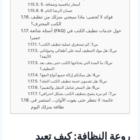
5. أسعار تنافسية وشفافة
6. ضمان الرضا التام
فوائد لا تُحصى: ماذا سيجني منزلك من تنظيف
الكنب المحترف؟
أسئلة شائعة (FAQ) حول خدمات تنظيف الكنب في
جميرا
س1: كم تستغرق عملية تنظيف الكنب؟
س2: هل مواد التنظيف آمنة على أطفالي وحيواناتي
الأليفة؟
س3: ما المدة التي يحتاجها الكنب حتى يجف بعد
التنظيف؟
س4: هل يمكنكم إزالة جميع أنواع البقع؟
س5: هل تقدمون خدمة تنظيف الكنب الجلد؟
س6: هل السعر شامل التنقل والتقييم؟
س7: كم مرة ينصح بتنظيف الكنب بشكل احترافي؟
خاتمة: لا تنتظر حتى يفوت الأوان… استثمر في
نظافة منزلك اليوم
روعة النظافة: كيف تعيد