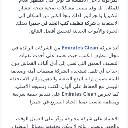
المرغوبة داخل الأقمشة قد يؤثر على المظهر العام
للمكان، بل وقد يسبب مشكلات صحية نتيجة انتشار
البكتيريا والجراثيم. لذلك يلجأ الكثير من السكان إلى
الاستعانة بـ
شركة تنظيف كنب الجلد في جميرا
تمتلك
الخبرة والأدوات الحديثة لتحقيق أفضل النتائج.
تُعد شركة
Emirates Clean
من الشركات الرائدة في
مجال تنظيف الكنب، حيث تعتمد على أحدث تقنيات
التنظيف العميق التي تصل إلى أدق ألياف القماش دون
إحداث أي تلف. تستخدم الشركة منظفات آمنة وصديقة
للبيئة تضمن إزالة البقع الصعبة والدهون وآثار الاستخدام
اليومي مع الحفاظ على ألوان الكنب ونسيجه الأصلي.
كما تحرص Emirates Clean على تقديم خدمة سريعة
ومنظمة تناسب نمط الحياة السريع في جميرا.
الاعتماد على شركة محترفة يوفّر على العميل الوقت
والجهد، ويضمن نتائج لا يمكن تحقيقها بوسائل التنظيف