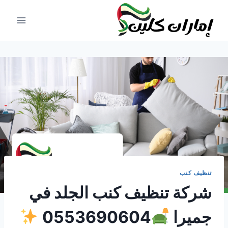
لتجاوز
لى
لمحتوى
تنظيف كنب
شركة تنظيف كنب الجلد في
جميرا
0553690604