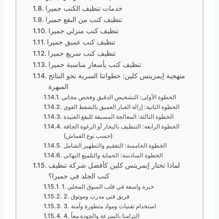
خدمات تنظيف الكنب جميرا
تنظيف كنب من البقع جميرا
تنظيف كنب منزلي جميرا
تنظيف كنب عميق جميرا
تنظيف كنب سريع جميرا
تنظيف كنب بأسعار مناسبة جميرا
منهجية إيمريتس كلين: خطواتنا السرية نحو النتائج
المبهرة
الخطوة الأولى: التشخيص الدقيق وفحص مجاني
الخطوة الثانية: إزالة الغبار العميق بالشفط القوي
الخطوة الثالثة: المعالجة المسبقة للبقع العنيدة
الخطوة الرابعة: التنظيف بالبخار أو الرغوة الجافة
(حسب نوع القماش)
الخطوة الخامسة: التعقيم والتطهير الشامل
الخطوة السادسة: الحماية والتلميع النهائي
لماذا تختار إيمريتس كلين كأفضل شركة تنظيف
كنب الجلد في جميرا؟
1. خبرة واسعة في قلب السوق المحلي
2. فريق فني مدرب وموثوق
3. استخدام تقنيات ومواد متطورة وآمنة
4. التزامنا بالسرعة والجودة معاً