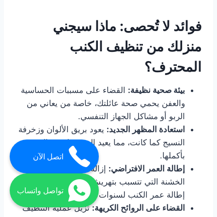
فوائد لا تُحصى: ماذا سيجني
منزلك من تنظيف الكنب
المحترف؟
بيئة صحية نظيفة:
القضاء على مسببات الحساسية
والعفن يحمي صحة عائلتك، خاصة من يعاني من
الربو أو مشاكل الجهاز التنفسي.
استعادة المظهر الجديد:
يعود بريق الألوان وزخرفة
النسيج كما كانت، مما يعيد الحيوية لغرفة المعيشة
بأكملها.
اتصل الآن
إطالة العمر الافتراضي:
إزالة الأوساخ والحبيبات
الخشنة التي تتسبب بتهريش الألياف تؤدي إلى
تواصل واتساب
إطالة عمر الكنب لسنوات إضافية.
القضاء على الروائح الكريهة:
تزيل عملية التنظيف