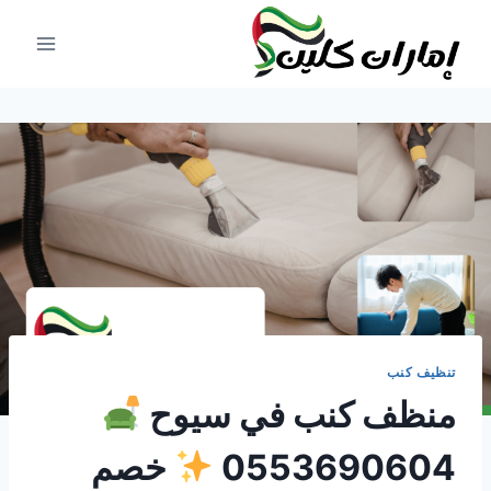
لتجاوز
لى
لمحتوى
تنظيف كنب
منظف كنب في سيوح
0553690604
خصم