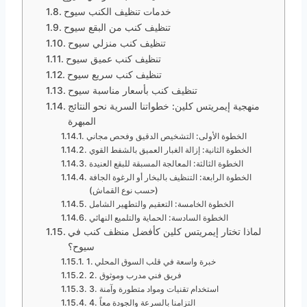
خدمات تنظيف الكنب سيوح
تنظيف كنب من البقع سيوح
تنظيف كنب منزلي سيوح
تنظيف كنب عميق سيوح
تنظيف كنب سريع سيوح
تنظيف كنب بأسعار مناسبة سيوح
منهجية إيمريتس كلين: خطواتنا السرية نحو النتائج
المبهرة
الخطوة الأولى: التشخيص الدقيق وفحص مجاني
الخطوة الثانية: إزالة الغبار العميق بالشفط القوي
الخطوة الثالثة: المعالجة المسبقة للبقع العنيدة
الخطوة الرابعة: التنظيف بالبخار أو الرغوة الجافة
(حسب نوع القماش)
الخطوة الخامسة: التعقيم والتطهير الشامل
الخطوة السادسة: الحماية والتلميع النهائي
لماذا تختار إيمريتس كلين كأفضل منظف كنب في
سيوح؟
1. خبرة واسعة في قلب السوق المحلي
2. فريق فني مدرب وموثوق
3. استخدام تقنيات ومواد متطورة وآمنة
4. التزامنا بالسرعة والجودة معاً