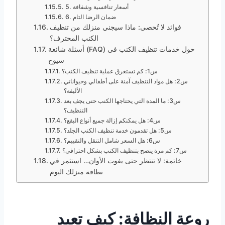
5. أسعار تنافسية وشفافة
6. ضمان الرضا التام
فوائد لا تُحصى: ماذا سيجني منزلك من تنظيف
الكنب المحترف؟
أسئلة شائعة (FAQ) حول خدمات تنظيف الكنب في
سيوح
س1: كم تستغرق عملية تنظيف الكنب؟
س2: هل مواد التنظيف آمنة على أطفالي وحيواناتي
الأليفة؟
س3: ما المدة التي يحتاجها الكنب حتى يجف بعد
التنظيف؟
س4: هل يمكنكم إزالة جميع أنواع البقع؟
س5: هل تقدمون خدمة تنظيف الكنب الجلد؟
س6: هل السعر شامل التنقل والتقييم؟
س7: كم مرة ينصح بتنظيف الكنب بشكل احترافي؟
خاتمة: لا تنتظر حتى يفوت الأوان… استثمر في
نظافة منزلك اليوم
روعة النظافة: كيف تعيد