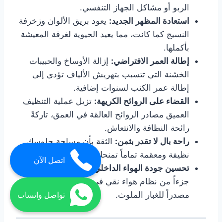
الربو أو مشاكل الجهاز التنفسي.
استعادة المظهر الجديد:
يعود بريق الألوان وزخرفة
النسيج كما كانت، مما يعيد الحيوية لغرفة المعيشة
بأكملها.
إطالة العمر الافتراضي:
إزالة الأوساخ والحبيبات
الخشنة التي تتسبب بتهريش الألياف تؤدي إلى
إطالة عمر الكنب لسنوات إضافية.
القضاء على الروائح الكريهة:
تزيل عملية التنظيف
العميق مصادر الروائح العالقة في العمق، تاركةً
رائحة النظافة والانتعاش.
راحة بال لا تقدر بثمن:
الثقة بأن مساحة جلوسك
نظيفة ومعقمة تماماً تمنحك راحة بال كبيرة.
اتصل الآن
تحسين جودة الهواء الداخلي:
يصبح الكنب النظيف
جزءاً من نظام هواء نقي في منزلك، بدلاً من كونه
مصدراً للغبار الملوث.
تواصل واتساب