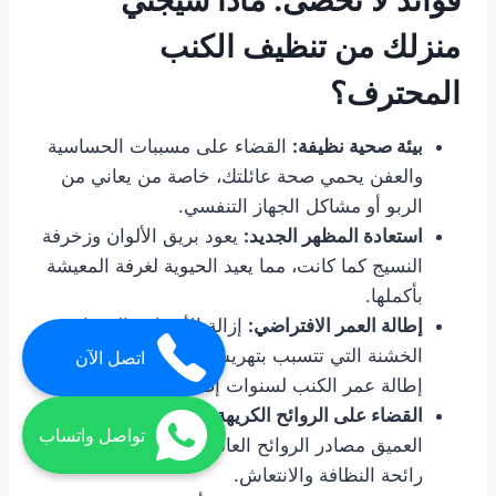
منزلك من تنظيف الكنب
المحترف؟
بيئة صحية نظيفة:
القضاء على مسببات الحساسية
والعفن يحمي صحة عائلتك، خاصة من يعاني من
الربو أو مشاكل الجهاز التنفسي.
استعادة المظهر الجديد:
يعود بريق الألوان وزخرفة
النسيج كما كانت، مما يعيد الحيوية لغرفة المعيشة
بأكملها.
إطالة العمر الافتراضي:
إزالة الأوساخ والحبيبات
الخشنة التي تتسبب بتهريش الألياف تؤدي إلى
اتصل الآن
إطالة عمر الكنب لسنوات إضافية.
القضاء على الروائح الكريهة:
تزيل عملية التنظيف
تواصل واتساب
العميق مصادر الروائح العالقة في العمق، تاركةً
رائحة النظافة والانتعاش.