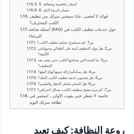
5. أسعار تنافسية وشفافة
6. ضمان الرضا التام
فوائد لا تُحصى: ماذا سيجني منزلك من تنظيف
الكنب المحترف؟
أسئلة شائعة (FAQ) حول خدمات تنظيف الكنب في
البرشاء
س1: كم تستغرق عملية تنظيف الكنب؟
س2: هل مواد التنظيف آمنة على أطفالي وحيواناتي
الأليفة؟
س3: ما المدة التي يحتاجها الكنب حتى يجف بعد
التنظيف؟
س4: هل يمكنكم إزالة جميع أنواع البقع؟
س5: هل تقدمون خدمة تنظيف الكنب الجلد؟
س6: هل السعر شامل التنقل والتقييم؟
س7: كم مرة ينصح بتنظيف الكنب بشكل احترافي؟
خاتمة: لا تنتظر حتى يفوت الأوان… استثمر في
نظافة منزلك اليوم
روعة النظافة: كيف تعيد