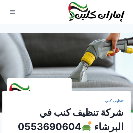
لتجاوز
لى
لمحتوى
تنظيف كنب
شركة تنظيف كنب في
البرشاء
0553690604