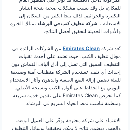
المرغوبة داخل الأقمشة قد يؤثر على المظهر العام
للمكان، بل وقد يسبب مشكلات صحية نتيجة انتشار
البكتيريا والجراثيم. لذلك يلجأ الكثير من السكان إلى
الاستعانة بـ
شركة تنظيف كنب في البرشاء
تمتلك الخبرة
والأدوات الحديثة لتحقيق أفضل النتائج.
تُعد شركة
Emirates Clean
من الشركات الرائدة في
مجال تنظيف الكنب، حيث تعتمد على أحدث تقنيات
التنظيف العميق التي تصل إلى أدق ألياف القماش دون
إحداث أي تلف. تستخدم الشركة منظفات آمنة وصديقة
للبيئة تضمن إزالة البقع الصعبة والدهون وآثار الاستخدام
اليومي مع الحفاظ على ألوان الكنب ونسيجه الأصلي.
كما تحرص Emirates Clean على تقديم خدمة سريعة
ومنظمة تناسب نمط الحياة السريع في البرشاء.
الاعتماد على شركة محترفة يوفّر على العميل الوقت
والجهد، ويضمن نتائج لا يمكن تحقيقها بوسائل التنظيف