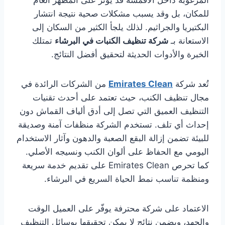
المرغوبة داخل الأقمشة قد يؤثر على المظهر العام
للمكان، بل وقد يسبب مشكلات صحية نتيجة انتشار
البكتيريا والجراثيم. لذلك يلجأ الكثير من السكان إلى
الاستعانة بـ
شركة تنظيف الكنبات في البرشاء
تمتلك
الخبرة والأدوات الحديثة لتحقيق أفضل النتائج.
تُعد شركة
Emirates Clean
من الشركات الرائدة في
مجال تنظيف الكنب، حيث تعتمد على أحدث تقنيات
التنظيف العميق التي تصل إلى أدق ألياف القماش دون
إحداث أي تلف. تستخدم الشركة منظفات آمنة وصديقة
للبيئة تضمن إزالة البقع الصعبة والدهون وآثار الاستخدام
اليومي مع الحفاظ على ألوان الكنب ونسيجه الأصلي.
كما تحرص Emirates Clean على تقديم خدمة سريعة
ومنظمة تناسب نمط الحياة السريع في البرشاء.
الاعتماد على شركة محترفة يوفّر على العميل الوقت
والجهد، ويضمن نتائج لا يمكن تحقيقها بوسائل التنظيف