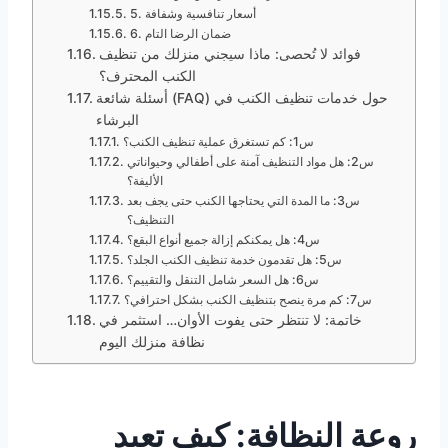
5. أسعار تنافسية وشفافة
6. ضمان الرضا التام
فوائد لا تُحصى: ماذا سيجني منزلك من تنظيف
الكنب المحترف؟
أسئلة شائعة (FAQ) حول خدمات تنظيف الكنب في
البرشاء
س1: كم تستغرق عملية تنظيف الكنب؟
س2: هل مواد التنظيف آمنة على أطفالي وحيواناتي
الأليفة؟
س3: ما المدة التي يحتاجها الكنب حتى يجف بعد
التنظيف؟
س4: هل يمكنكم إزالة جميع أنواع البقع؟
س5: هل تقدمون خدمة تنظيف الكنب الجلد؟
س6: هل السعر شامل التنقل والتقييم؟
س7: كم مرة ينصح بتنظيف الكنب بشكل احترافي؟
خاتمة: لا تنتظر حتى يفوت الأوان… استثمر في
نظافة منزلك اليوم
روعة النظافة: كيف تعيد