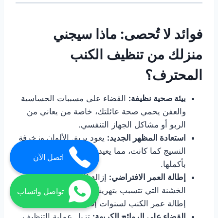
فوائد لا تُحصى: ماذا سيجني
منزلك من تنظيف الكنب
المحترف؟
بيئة صحية نظيفة:
القضاء على مسببات الحساسية
والعفن يحمي صحة عائلتك، خاصة من يعاني من
الربو أو مشاكل الجهاز التنفسي.
استعادة المظهر الجديد:
يعود بريق الألوان وزخرفة
النسيج كما كانت، مما يعيد الحيوية لغرفة المعيشة
اتصل الآن
بأكملها.
إطالة العمر الافتراضي:
إزالة الأوساخ والحبيبات
الخشنة التي تتسبب بتهريش الألياف تؤدي إلى
تواصل واتساب
إطالة عمر الكنب لسنوات إضافية.
القضاء على الروائح الكريهة:
تزيل عملية التنظيف