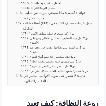
5. أسعار تنافسية وشفافة
6. ضمان الرضا التام
فوائد لا تُحصى: ماذا سيجني منزلك من تنظيف
الكنب المحترف؟
أسئلة شائعة (FAQ) حول خدمات تنظيف الكنب في
الشارقة
س1: كم تستغرق عملية تنظيف الكنب؟
س2: هل مواد التنظيف آمنة على أطفالي وحيواناتي
الأليفة؟
س3: ما المدة التي يحتاجها الكنب حتى يجف بعد
التنظيف؟
س4: هل يمكنكم إزالة جميع أنواع البقع؟
س5: هل تقدمون خدمة تنظيف الكنب الجلد؟
س6: هل السعر شامل التنقل والتقييم؟
س7: كم مرة ينصح بتنظيف الكنب بشكل احترافي؟
خاتمة: لا تنتظر حتى يفوت الأوان… استثمر في
نظافة منزلك اليوم
روعة النظافة: كيف تعيد