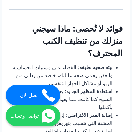
فوائد لا تُحصى: ماذا سيجني
منزلك من تنظيف الكنب
المحترف؟
بيئة صحية نظيفة:
القضاء على مسببات الحساسية
والعفن يحمي صحة عائلتك، خاصة من يعاني من
الربو أو مشاكل الجهاز التنفسي.
استعادة المظهر الجديد:
يعود بريق الألوان وزخرفة
اتصل الآن
النسيج كما كانت، مما يعيد الحيوية لغرفة المعيشة
بأكملها.
إطالة العمر الافتراضي:
إزالة الأوساخ والحبيبات
تواصل واتساب
الخشنة التي تتسبب بتهريش الألياف تؤدي إلى
إطالة عمر الكنب لسنوات إضافية.