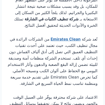
المرغوبة داخل الأقمشة قد يؤثر على المظهر العام
للمكان، بل وقد يسبب مشكلات صحية نتيجة انتشار
البكتيريا والجراثيم. لذلك يلجأ الكثير من السكان إلى
الاستعانة بـ
شركة تنظيف الكنبات في الشارقة
تمتلك
الخبرة والأدوات الحديثة لتحقيق أفضل النتائج.
تُعد شركة
Emirates Clean
من الشركات الرائدة في
مجال تنظيف الكنب، حيث تعتمد على أحدث تقنيات
التنظيف العميق التي تصل إلى أدق ألياف القماش دون
إحداث أي تلف. تستخدم الشركة منظفات آمنة وصديقة
للبيئة تضمن إزالة البقع الصعبة والدهون وآثار الاستخدام
اليومي مع الحفاظ على ألوان الكنب ونسيجه الأصلي.
كما تحرص Emirates Clean على تقديم خدمة سريعة
ومنظمة تناسب نمط الحياة السريع في الشارقة.
الاعتماد على شركة محترفة يوفّر على العميل الوقت
والجهد، ويضمن نتائج لا يمكن تحقيقها بوسائل التنظيف