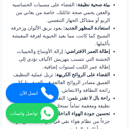
بيئة صحية نظيفة:
القضاء على مسببات الحساسية
والعفن يحمي صحة عائلتك، خاصة من يعاني من
الربو أو مشاكل الجهاز التنفسي.
استعادة المظهر الجديد:
يعود بريق الألوان وزخرفة
النسيج كما كانت، مما يعيد الحيوية لغرفة المعيشة
بأكملها.
إطالة العمر الافتراضي:
إزالة الأوساخ والحبيبات
الخشنة التي تتسبب بتهريش الألياف تؤدي إلى
إطالة عمر الكنب لسنوات إضافية.
القضاء على الروائح الكريهة:
تزيل عملية التنظيف
العميق مصادر الروائح العالقة في العمق، تاركةً
رائحة النظافة والانتعاش.
اتصل الآن
راحة بال لا تقدر بثمن:
الثقة بأن مساحة جلوسك
نظيفة ومعقمة تماماً تمنحك راحة بال كبيرة.
تحسين جودة الهواء الداخلي:
يصبح الكنب النظيف
تواصل واتساب
جزءاً من نظام هواء نقي في منزلك، بدلاً من كونه
مصدراً للغبار الملوث.