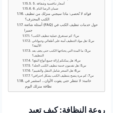
5. أسعار تنافسية وشفافة
6. ضمان الرضا التام
فوائد لا تُحصى: ماذا سيجني منزلك من تنظيف
الكنب المحترف؟
أسئلة شائعة (FAQ) حول خدمات تنظيف الكنب في
جميرا
س1: كم تستغرق عملية تنظيف الكنب؟
س2: هل مواد التنظيف آمنة على أطفالي وحيواناتي
الأليفة؟
س3: ما المدة التي يحتاجها الكنب حتى يجف بعد
التنظيف؟
س4: هل يمكنكم إزالة جميع أنواع البقع؟
س5: هل تقدمون خدمة تنظيف الكنب الجلد؟
س6: هل السعر شامل التنقل والتقييم؟
س7: كم مرة ينصح بتنظيف الكنب بشكل احترافي؟
خاتمة: لا تنتظر حتى يفوت الأوان… استثمر في
نظافة منزلك اليوم
روعة النظافة: كيف تعيد