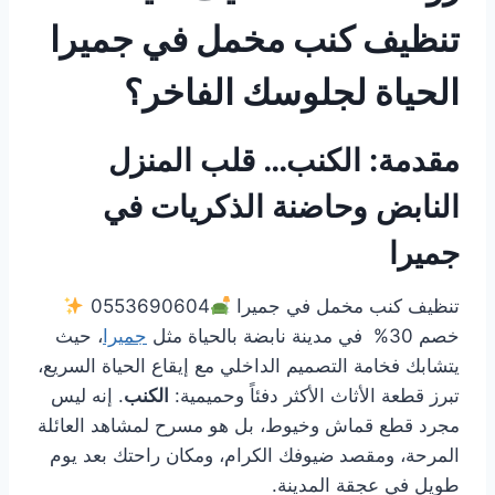
تنظيف كنب مخمل في جميرا
الحياة لجلوسك الفاخر؟
مقدمة: الكنب… قلب المنزل
النابض وحاضنة الذكريات في
جميرا
تنظيف كنب مخمل في جميرا
0553690604
خصم 30% في مدينة نابضة بالحياة مثل
جميرا
، حيث
يتشابك فخامة التصميم الداخلي مع إيقاع الحياة السريع،
تبرز قطعة الأثاث الأكثر دفئاً وحميمية:
الكنب
. إنه ليس
مجرد قطع قماش وخيوط، بل هو مسرح لمشاهد العائلة
المرحة، ومقصد ضيوفك الكرام، ومكان راحتك بعد يوم
طويل في عجقة المدينة.