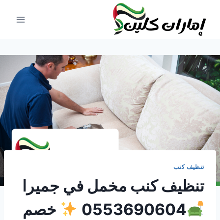
لتجاوز
لى
لمحتوى
تنظيف كنب
تنظيف كنب مخمل في جميرا
0553690604
خصم